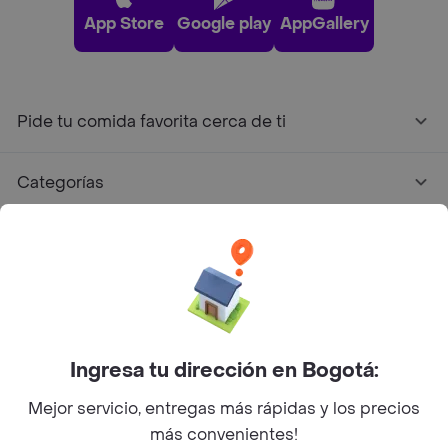
App Store
Google play
AppGallery
Pide tu comida favorita cerca de ti
Categorías
Únete a Rappi
Sobre Rappi
Facebook
Twitter
Instagram
Ingresa tu dirección en Bogotá:
Mejor servicio, entregas más rápidas y los precios
©
2026
Rappi Inc. All rights reserved.
más convenientes!