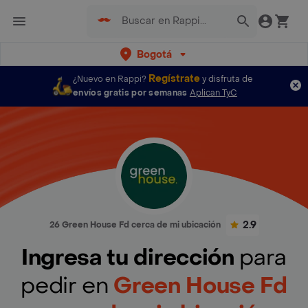
Bogotá
Regístrate
¿Nuevo en Rappi?
y disfruta de
envíos gratis por semanas
Aplican TyC
2.9
26 Green House Fd cerca de mi ubicación
Ingresa tu dirección
para
pedir en
Green House Fd