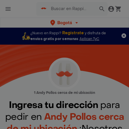
Bogotá
Regístrate
¿Nuevo en Rappi?
y disfruta de
envíos gratis por semanas
Aplican TyC
1 Andy Pollos cerca de mi ubicación
Ingresa tu dirección
para
pedir en
Andy Pollos cerca
de mi ubicación
¡Nosotros