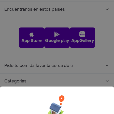
Encuéntranos en estos países
App Store
Google play
AppGallery
Pide tu comida favorita cerca de ti
Categorías
Únete a Rappi
Sobre Rappi