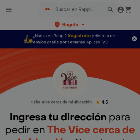
Bogotá
Regístrate
¿Nuevo en Rappi?
y disfruta de
envíos gratis por semanas
Aplican TyC
4.5
1 The Vice cerca de mi ubicación
Ingresa tu dirección
para
pedir en
The Vice cerca de