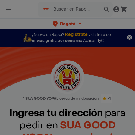
Bogotá
Regístrate
¿Nuevo en Rappi?
y disfruta de
envíos gratis por semanas
Aplican TyC
4
1 SUA GOOD YOPAL cerca de mi ubicación
Ingresa tu dirección
para
pedir en
SUA GOOD