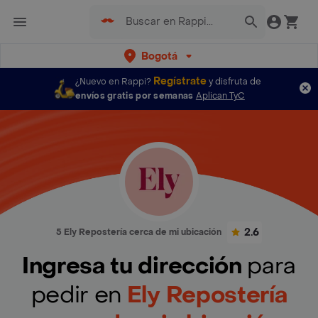
Bogotá
Regístrate
¿Nuevo en Rappi?
y disfruta de
envíos gratis por semanas
Aplican TyC
2.6
5 Ely Repostería cerca de mi ubicación
Ingresa tu dirección
para
pedir en
Ely Repostería