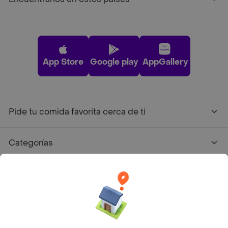
App Store
Google play
AppGallery
Pide tu comida favorita cerca de ti
Categorías
Únete a Rappi
Sobre Rappi