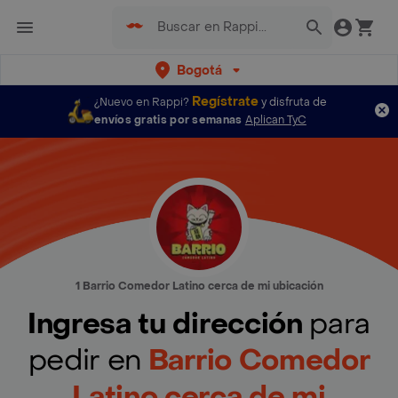
Bogotá
Regístrate
¿Nuevo en Rappi?
y disfruta de
envíos gratis por semanas
Aplican TyC
1 Barrio Comedor Latino cerca de mi ubicación
Ingresa tu dirección
para
pedir en
Barrio Comedor
Latino cerca de mi