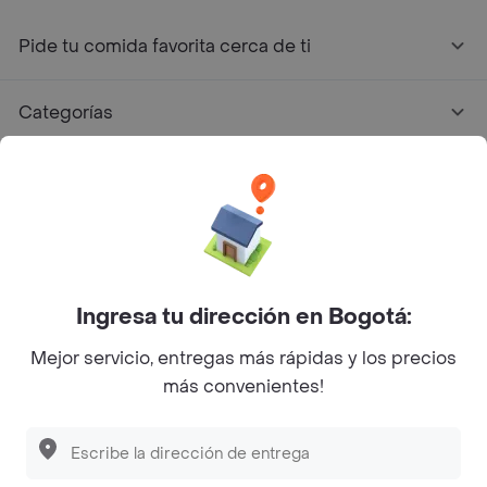
Pide tu comida favorita cerca de ti
Categorías
Únete a Rappi
Sobre Rappi
Facebook
Twitter
Instagram
Ingresa tu dirección en Bogotá:
Mejor servicio, entregas más rápidas y los precios
©
2026
Rappi Inc. All rights reserved.
más convenientes!
Descubre las
PROMOCIONES
que tenemos
para ti
Rappi S.A.S. --- NIT 900.843.898-9 --- Calle 63 # 16A-02