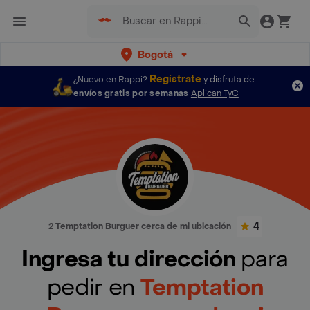
Bogotá
Regístrate
¿Nuevo en Rappi?
y disfruta de
envíos gratis por semanas
Aplican TyC
4
2 Temptation Burguer cerca de mi ubicación
Ingresa tu dirección
para
pedir en
Temptation