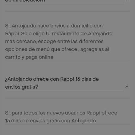
Si, Antojando hace envíos a domicilio con
Rappi. Solo elige tu restaurante de Antojando
mas cercano, escoge entre las diferentes
opciones de menú que ofrece , agregalas al
carrito y paga online
¿Antojando ofrece con Rappi 15 días de
envíos gratis?
Sí, para todos los nuevos usuarios Rappi ofrece
15 días de envíos gratis con Antojando