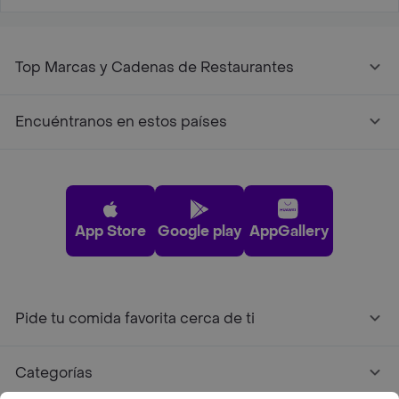
Top Marcas y Cadenas de Restaurantes
Encuéntranos en estos países
App Store
Google play
AppGallery
Pide tu comida favorita cerca de ti
Categorías