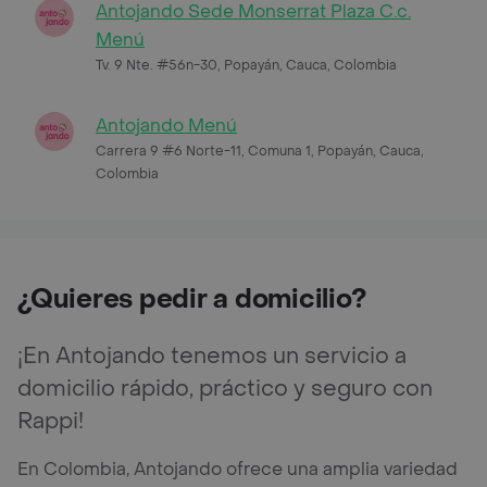
Antojando Sede Monserrat Plaza C.c.
Menú
Tv. 9 Nte. #56n-30, Popayán, Cauca, Colombia
Antojando Menú
Carrera 9 #6 Norte-11, Comuna 1, Popayán, Cauca,
Colombia
¿Quieres pedir a domicilio?
¡En Antojando tenemos un servicio a
domicilio rápido, práctico y seguro con
Rappi!
En Colombia, Antojando ofrece una amplia variedad