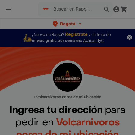
Bogotá
Regístrate
¿Nuevo en Rappi?
y disfruta de
envíos gratis por semanas
Aplican TyC
1 Volcarnivoros cerca de mi ubicación
Ingresa tu dirección
para
pedir en
Volcarnivoros
cerca de mi ubicación