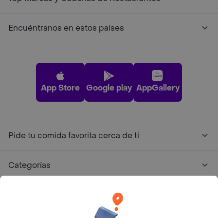
Encuéntranos en estos países
App Store
Google play
AppGallery
Pide tu comida favorita cerca de ti
Categorías
Únete a Rappi