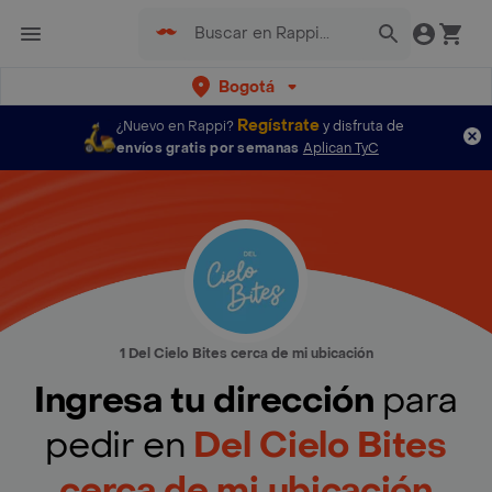
Bogotá
Regístrate
¿Nuevo en Rappi?
y disfruta de
envíos gratis por semanas
Aplican TyC
1 Del Cielo Bites cerca de mi ubicación
Ingresa tu dirección
para
pedir en
Del Cielo Bites
cerca de mi ubicación