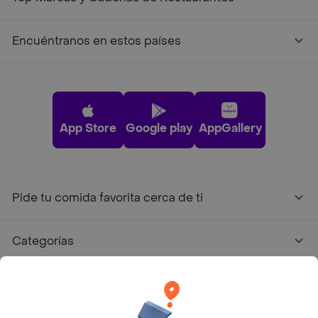
Encuéntranos en estos países
App Store
Google play
AppGallery
Pide tu comida favorita cerca de ti
Categorías
Únete a Rappi