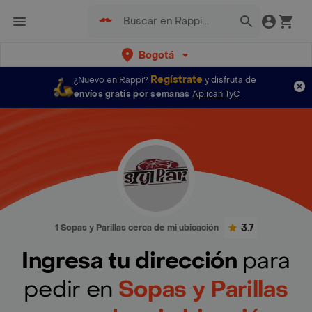
Bogotá
Regístrate
¿Nuevo en Rappi?
y disfruta de
envíos gratis por semanas
Aplican TyC
3.7
1 Sopas y Parillas cerca de mi ubicación
Ingresa tu dirección
para
pedir en
Sopas y Parillas