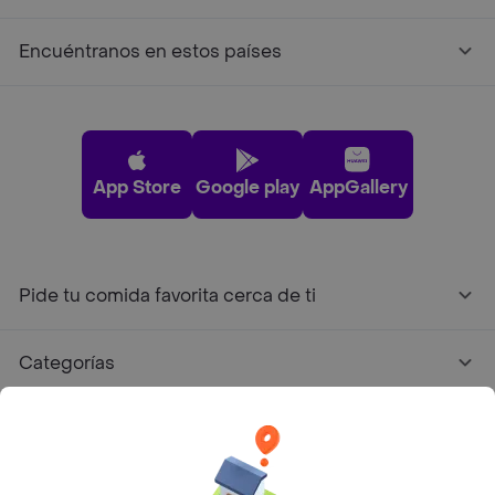
Encuéntranos en estos países
App Store
Google play
AppGallery
Pide tu comida favorita cerca de ti
Categorías
Únete a Rappi