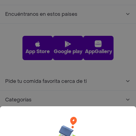
Encuéntranos en estos países
App Store
Google play
AppGallery
Pide tu comida favorita cerca de ti
Categorías
Únete a Rappi