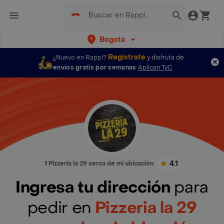
Bogotá
Regístrate
¿Nuevo en Rappi?
y disfruta de
envíos gratis por semanas
Aplican TyC
4.1
1 Pizzeria la 29 cerca de mi ubicación
Ingresa tu dirección
para
pedir en
Pizzeria la 29