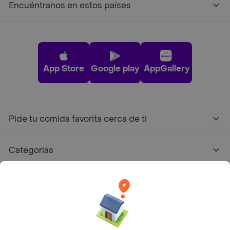
Encuéntranos en estos países
App Store
Google play
AppGallery
Pide tu comida favorita cerca de ti
Categorías
Únete a Rappi
Sobre Rappi