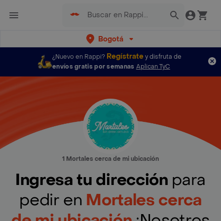
Bogotá
Regístrate
¿Nuevo en Rappi?
y disfruta de
envíos gratis por semanas
Aplican TyC
1 Mortales cerca de mi ubicación
Ingresa tu dirección
para
pedir en
Mortales cerca
de mi ubicación
¡Nosotros