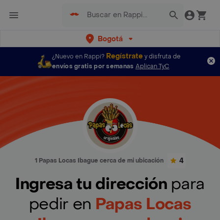
Bogotá
Regístrate
¿Nuevo en Rappi?
y disfruta de
envíos gratis por semanas
Aplican TyC
4
1 Papas Locas Ibague cerca de mi ubicación
Ingresa tu dirección
para
pedir en
Papas Locas