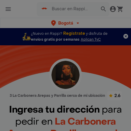
Bogotá
Regístrate
¿Nuevo en Rappi?
y disfruta de
envíos gratis por semanas
Aplican TyC
2.6
3 La Carbonera Arepas y Parrilla cerca de mi ubicación
Ingresa tu dirección
para
pedir en
La Carbonera