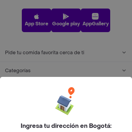
App Store
Google play
AppGallery
Pide tu comida favorita cerca de ti
Categorías
Únete a Rappi
Sobre Rappi
Facebook
Twitter
Instagram
Ingresa tu dirección en Bogotá: