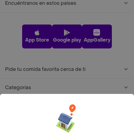
Encuéntranos en estos países
App Store
Google play
AppGallery
Pide tu comida favorita cerca de ti
Categorías
Únete a Rappi
Sobre Rappi