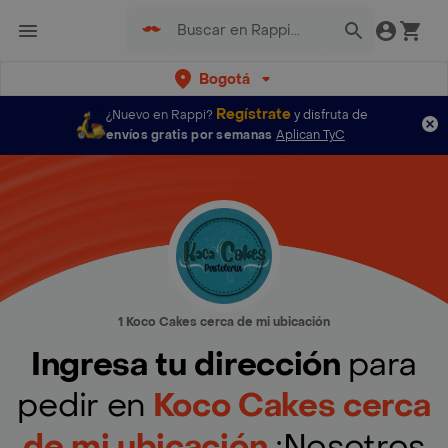
Bogotá
Regístrate
¿Nuevo en Rappi?
y disfruta de
envíos gratis por semanas
Aplican TyC
1 Koco Cakes cerca de mi ubicación
Ingresa tu dirección
para
pedir en
Koco Cakes cerca
de mi ubicación
¡Nosotros