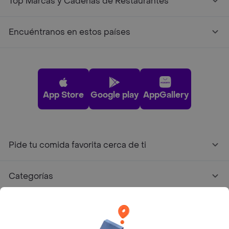
Top Marcas y Cadenas de Restaurantes
Encuéntranos en estos países
App Store
Google play
AppGallery
Pide tu comida favorita cerca de ti
Categorías
Únete a Rappi