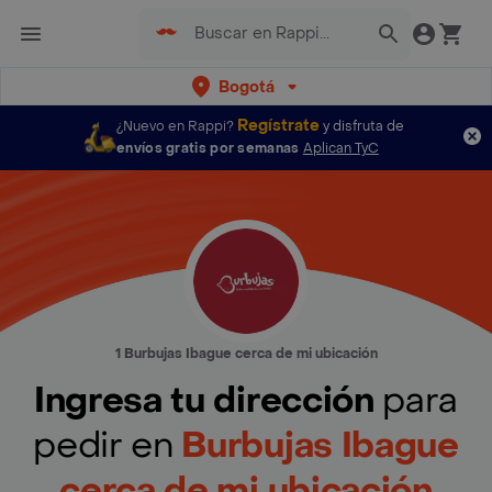
Bogotá
Regístrate
¿Nuevo en Rappi?
y disfruta de
envíos gratis por semanas
Aplican TyC
1 Burbujas Ibague cerca de mi ubicación
Ingresa tu dirección
para
pedir en
Burbujas Ibague
cerca de mi ubicación