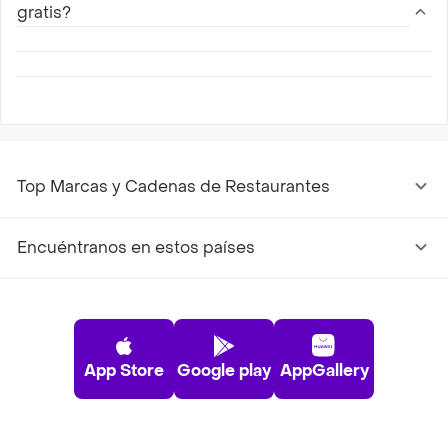
cercano, escoge entre las diferentes opciones
gratis?
de menú que ofrece , agregalas al carrito y
paga online
Sí, para todos los nuevos usuarios Rappi ofrece
15 días de envíos gratis con My Rolls
Top Marcas y Cadenas de Restaurantes
Encuéntranos en estos países
App Store
Google play
AppGallery