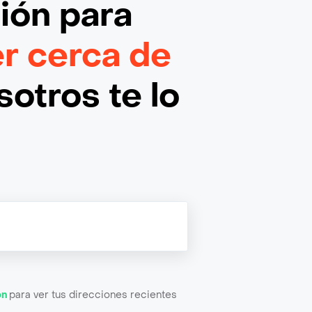
ción
para
er cerca de
otros te lo
ón
para ver tus direcciones recientes