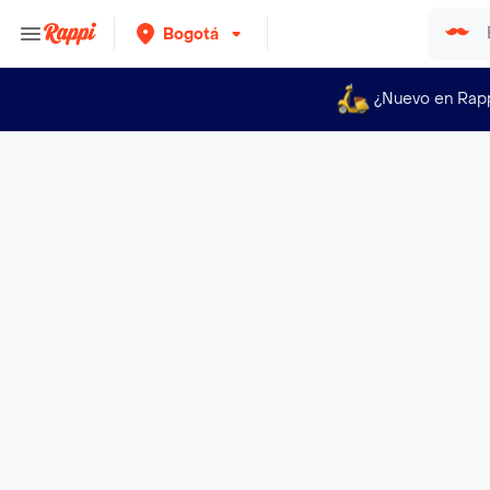
Bogotá
¿Nuevo en Rap