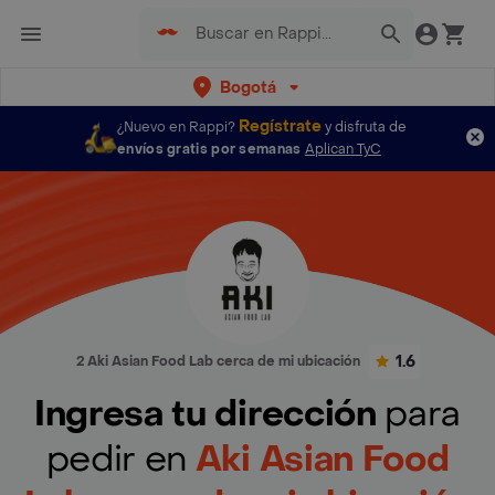
Bogotá
Regístrate
¿Nuevo en Rappi?
y disfruta de
envíos gratis por semanas
Aplican TyC
1.6
2 Aki Asian Food Lab cerca de mi ubicación
Ingresa tu dirección
para
pedir en
Aki Asian Food