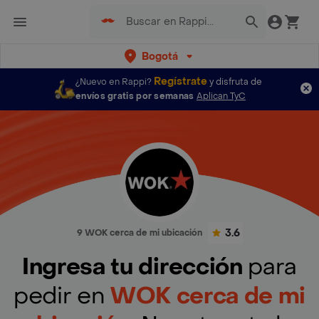
Bogotá
Regístrate
¿Nuevo en Rappi?
y disfruta de
envíos gratis por semanas
Aplican TyC
3.6
9 WOK cerca de mi ubicación
Ingresa tu dirección
para
pedir en
WOK cerca de mi