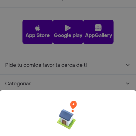
App Store
Google play
AppGallery
Pide tu comida favorita cerca de ti
Categorías
Únete a Rappi
Sobre Rappi