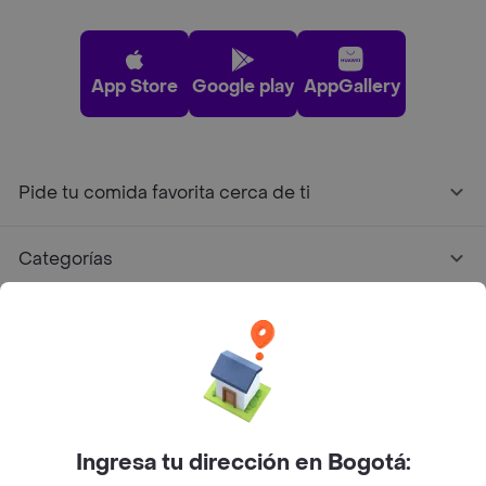
App Store
Google play
AppGallery
Pide tu comida favorita cerca de ti
Categorías
Únete a Rappi
Sobre Rappi
Facebook
Twitter
Instagram
Ingresa tu dirección en Bogotá: