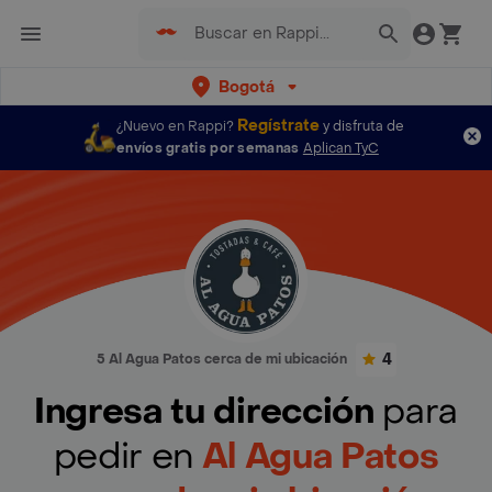
Bogotá
Regístrate
¿Nuevo en Rappi?
y disfruta de
envíos gratis por semanas
Aplican TyC
4
5 Al Agua Patos cerca de mi ubicación
Ingresa tu dirección
para
pedir en
Al Agua Patos