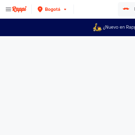
Bogotá
¿Nuevo en Rap