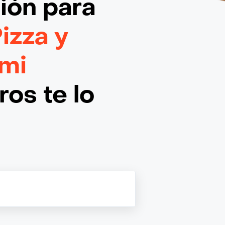
ción
para
izza y
 mi
os te lo