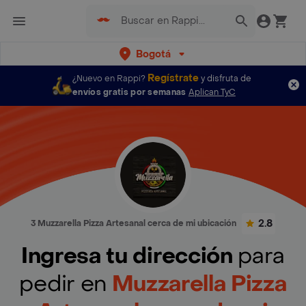
Bogotá
Regístrate
¿Nuevo en Rappi?
y disfruta de
envíos gratis por semanas
Aplican TyC
2.8
3 Muzzarella Pizza Artesanal cerca de mi ubicación
Ingresa tu dirección
para
pedir en
Muzzarella Pizza