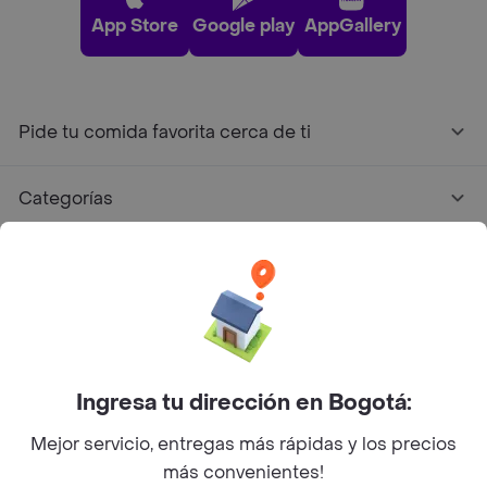
App Store
Google play
AppGallery
Pide tu comida favorita cerca de ti
Categorías
Únete a Rappi
Sobre Rappi
Facebook
Twitter
Instagram
Ingresa tu dirección en Bogotá:
Mejor servicio, entregas más rápidas y los precios
©
2026
Rappi Inc. All rights reserved.
más convenientes!