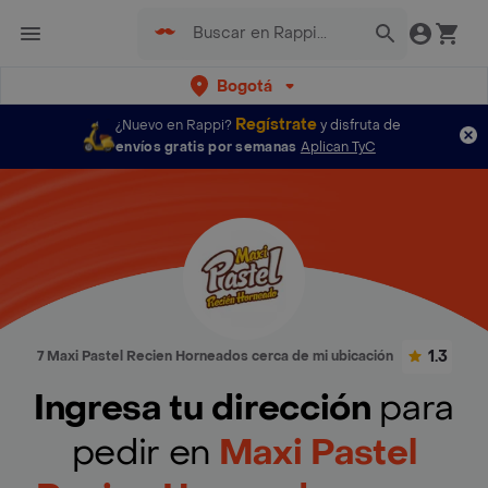
Bogotá
Regístrate
¿Nuevo en Rappi?
y disfruta de
envíos gratis por semanas
Aplican TyC
1.3
7 Maxi Pastel Recien Horneados cerca de mi ubicación
Ingresa tu dirección
para
pedir en
Maxi Pastel