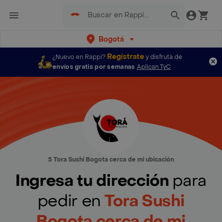
Bogotá
Regístrate
¿Nuevo en Rappi?
y disfruta de
envíos gratis por semanas
Aplican TyC
5 Tora Sushi Bogota cerca de mi ubicación
Ingresa tu dirección
para
pedir en
Tora Sushi
Bogota cerca de mi