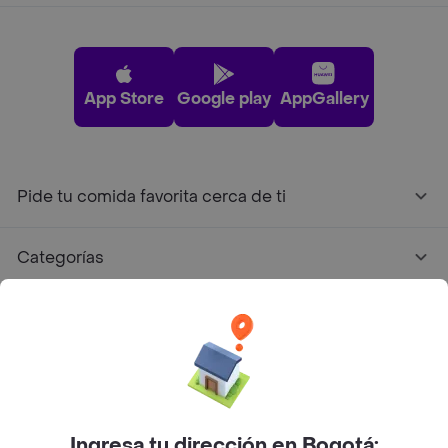
App Store
Google play
AppGallery
Pide tu comida favorita cerca de ti
Categorías
Únete a Rappi
Sobre Rappi
Facebook
Twitter
Instagram
Ingresa tu dirección en Bogotá: