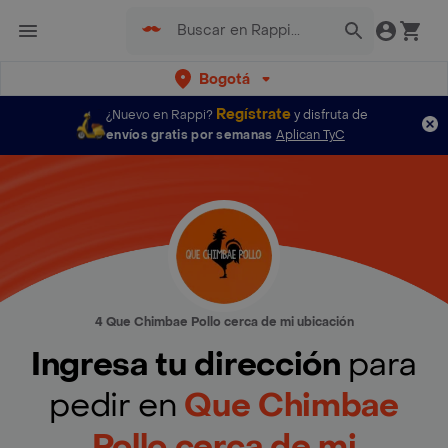
Bogotá
Regístrate
¿Nuevo en Rappi?
y disfruta de
envíos gratis por semanas
Aplican TyC
4 Que Chimbae Pollo cerca de mi ubicación
Ingresa tu dirección
para
pedir en
Que Chimbae
Pollo cerca de mi