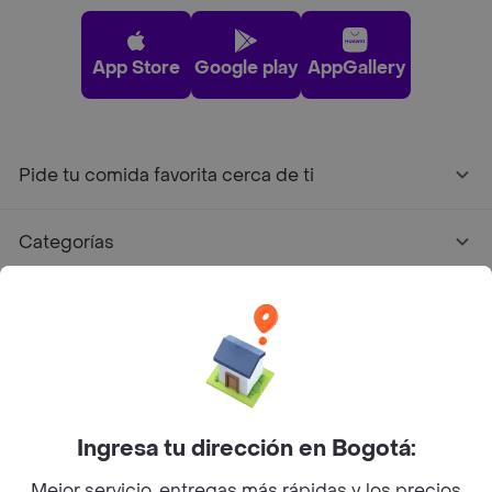
App Store
Google play
AppGallery
Pide tu comida favorita cerca de ti
Categorías
Únete a Rappi
Sobre Rappi
Facebook
Twitter
Instagram
Ingresa tu dirección en Bogotá:
Mejor servicio, entregas más rápidas y los precios