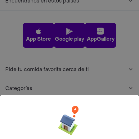
Encuéntranos en estos países
App Store
Google play
AppGallery
Pide tu comida favorita cerca de ti
Categorías
Únete a Rappi
Sobre Rappi