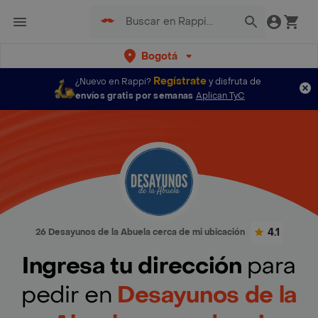
Bogotá
Regístrate
¿Nuevo en Rappi?
y disfruta de
envíos gratis por semanas
Aplican TyC
4.1
26 Desayunos de la Abuela cerca de mi ubicación
Ingresa tu dirección
para
pedir en
Desayunos de la