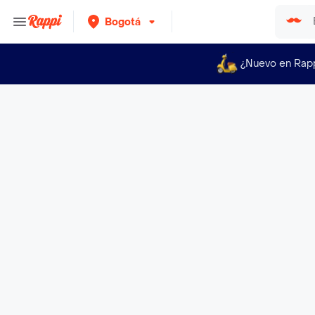
Bogotá
¿Nuevo en Rap