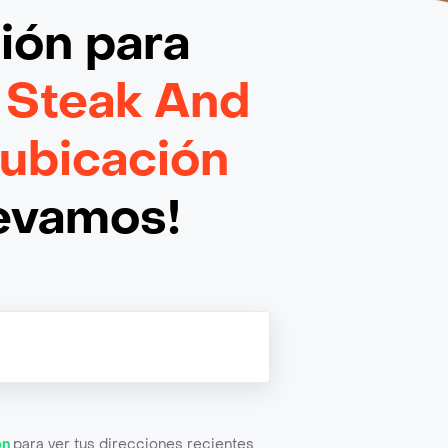
ción
para
 Steak And
 ubicación
levamos!
ón
para ver tus direcciones recientes