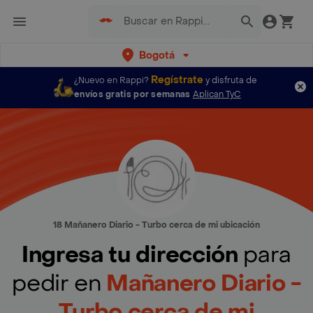
Bogotá
Regístrate
¿Nuevo en Rappi?
y disfruta de
envíos gratis por semanas
Aplican TyC
18 Mañanero Diario - Turbo cerca de mi ubicación
Ingresa tu dirección
para
pedir en
Mañanero Diario -
Turbo cerca de mi