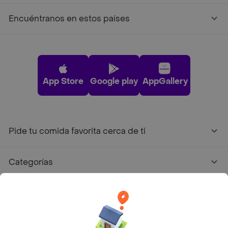
Encuéntranos en estos países
App Store
Google play
AppGallery
Pide tu comida favorita cerca de ti
Categorías
Únete a Rappi
Sobre Rappi