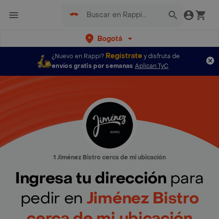
Bogotá
Regístrate
¿Nuevo en Rappi?
y disfruta de
envíos gratis por semanas
Aplican TyC
1 Jiménez Bistro cerca de mi ubicación
Ingresa tu dirección
para
pedir en
Jiménez Bistro
cerca de mi ubicación