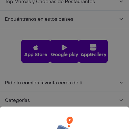
Top Marcas y Cadenas de Restaurantes
Encuéntranos en estos países
App Store
Google play
AppGallery
Pide tu comida favorita cerca de ti
Categorías
Únete a Rappi