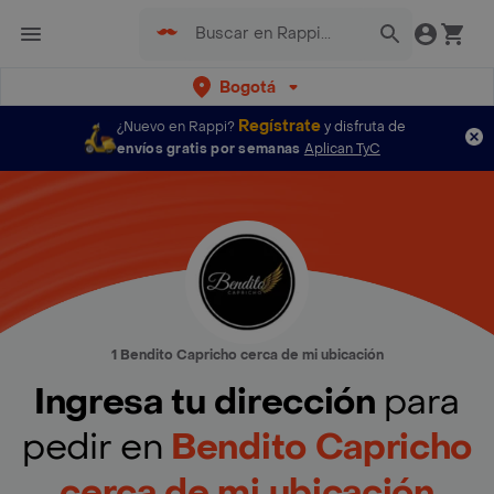
Bogotá
Regístrate
¿Nuevo en Rappi?
y disfruta de
envíos gratis por semanas
Aplican TyC
1 Bendito Capricho cerca de mi ubicación
Ingresa tu dirección
para
pedir en
Bendito Capricho
cerca de mi ubicación