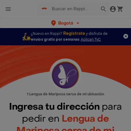
Bogotá
Regístrate
¿Nuevo en Rappi?
y disfruta de
envíos gratis por semanas
Aplican TyC
1 Lengua de Mariposa cerca de mi ubicación
Ingresa tu dirección
para
pedir en
Lengua de
Mariposa cerca de mi