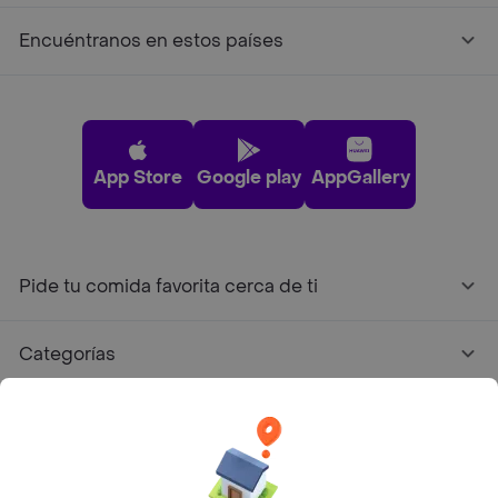
Encuéntranos en estos países
App Store
Google play
AppGallery
Pide tu comida favorita cerca de ti
Categorías
Únete a Rappi
Sobre Rappi