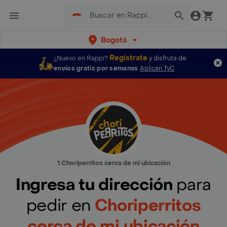
Bogotá
Regístrate
¿Nuevo en Rappi?
y disfruta de
envíos gratis por semanas
Aplican TyC
1 Choriperritos cerca de mi ubicación
Ingresa tu dirección
para
pedir en
Choriperritos
cerca de mi ubicación