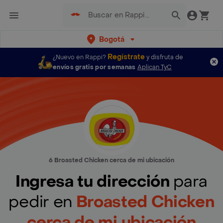
Bogotá
Regístrate
¿Nuevo en Rappi?
y disfruta de
envíos gratis por semanas
Aplican TyC
6 Broasted Chicken cerca de mi ubicación
Ingresa tu dirección
para
pedir en
Broasted Chicken
cerca de mi ubicación