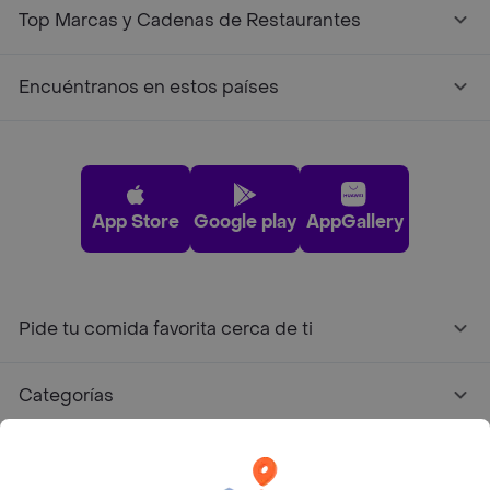
Top Marcas y Cadenas de Restaurantes
Encuéntranos en estos países
App Store
Google play
AppGallery
Pide tu comida favorita cerca de ti
Categorías
Únete a Rappi