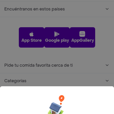
Encuéntranos en estos países
App Store
Google play
AppGallery
Pide tu comida favorita cerca de ti
Categorías
Únete a Rappi
Sobre Rappi