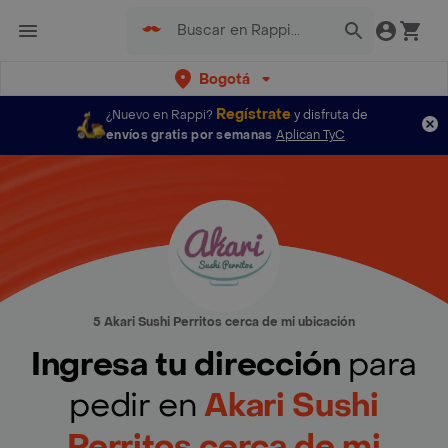
Bogotá
Regístrate
¿Nuevo en Rappi?
y disfruta de
envíos gratis por semanas
Aplican TyC
5 Akari Sushi Perritos cerca de mi ubicación
Ingresa tu dirección
para
pedir en
Akari Sushi
Perritos cerca de mi