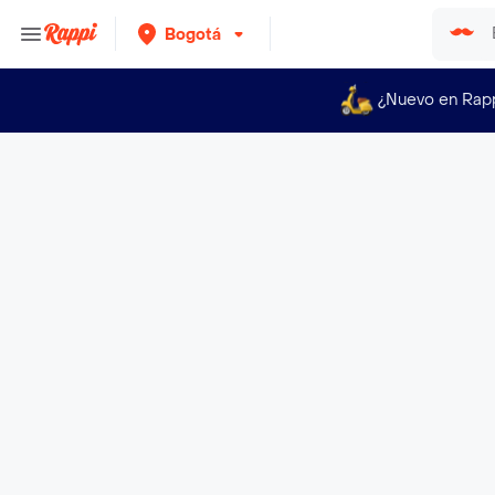
Bogotá
¿Nuevo en Rap