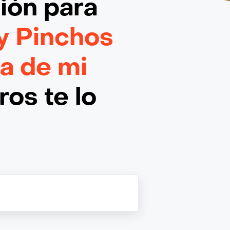
ción
para
y Pinchos
ca de mi
os te lo