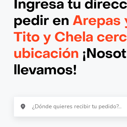
Ingresa tu direc
pedir en
Arepas 
Tito y Chela cer
ubicación
¡Nosotr
llevamos!