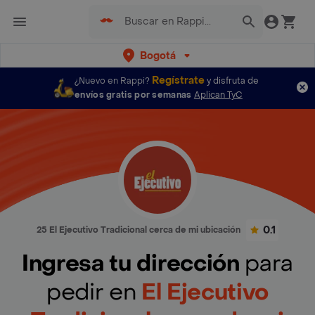
Bogotá
Regístrate
¿Nuevo en Rappi?
y disfruta de
envíos gratis por semanas
Aplican TyC
0.1
25 El Ejecutivo Tradicional cerca de mi ubicación
Ingresa tu dirección
para
pedir en
El Ejecutivo