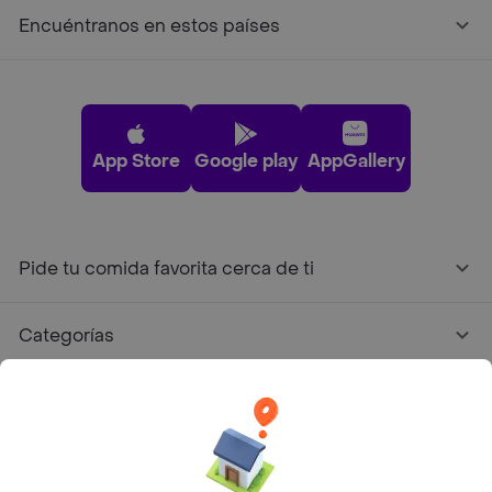
Encuéntranos en estos países
App Store
Google play
AppGallery
Pide tu comida favorita cerca de ti
Categorías
Únete a Rappi
Sobre Rappi