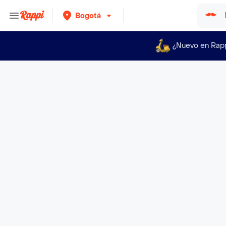
Bogotá
¿Nuevo en Rap