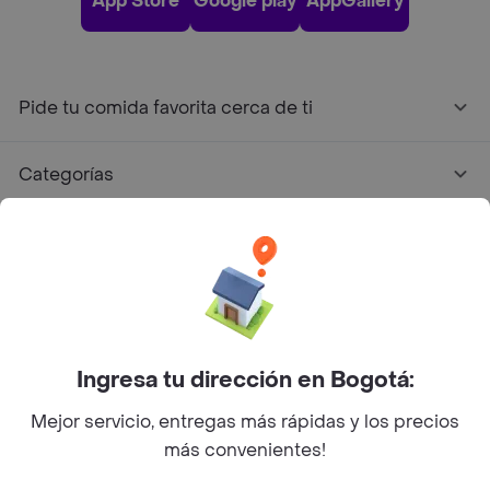
App Store
Google play
AppGallery
Pide tu comida favorita cerca de ti
Categorías
Únete a Rappi
Sobre Rappi
Facebook
Twitter
Instagram
Ingresa tu dirección en Bogotá:
Mejor servicio, entregas más rápidas y los precios
©
2026
Rappi Inc. All rights reserved.
más convenientes!