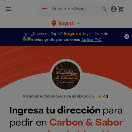
Bogotá
Regístrate
¿Nuevo en Rappi?
y disfruta de
envíos gratis por semanas
Aplican TyC
4.1
4 Carbon & Sabor cerca de mi ubicación
Ingresa tu dirección
para
pedir en
Carbon & Sabor