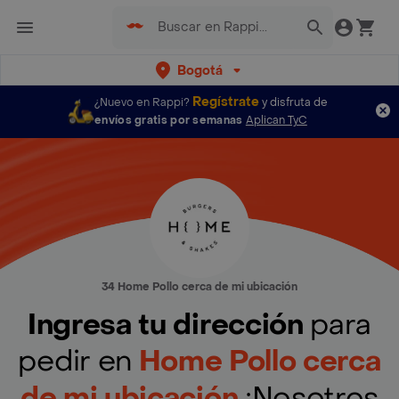
Bogotá
Regístrate
¿Nuevo en Rappi?
y disfruta de
envíos gratis por semanas
Aplican TyC
34 Home Pollo cerca de mi ubicación
Ingresa tu dirección
para
pedir en
Home Pollo cerca
de mi ubicación
¡Nosotros