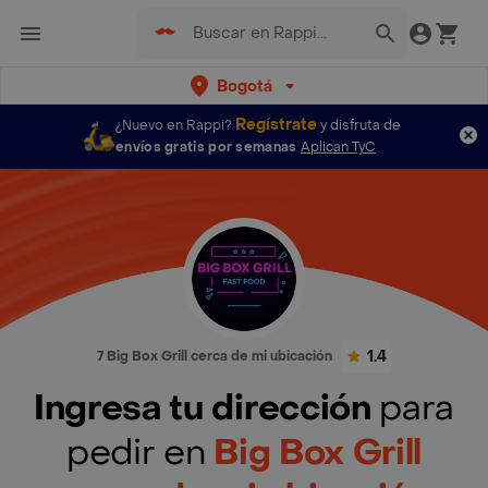
Bogotá
Regístrate
¿Nuevo en Rappi?
y disfruta de
envíos gratis por semanas
Aplican TyC
1.4
7 Big Box Grill cerca de mi ubicación
Ingresa tu dirección
para
pedir en
Big Box Grill