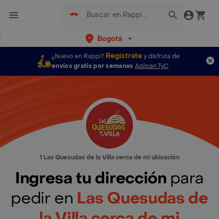
Bogotá
Regístrate
¿Nuevo en Rappi?
y disfruta de
envíos gratis por semanas
Aplican TyC
1 Las Quesudas de la Villa cerca de mi ubicación
Ingresa tu dirección
para
pedir en
Las Quesudas de
la Villa cerca de mi