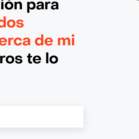
ción
para
dos
erca de mi
os te lo