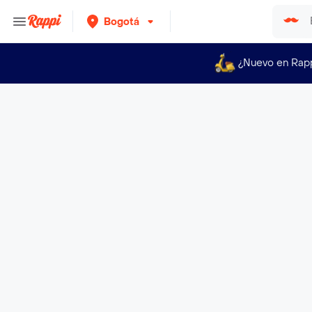
Bogotá
¿Nuevo en Rap