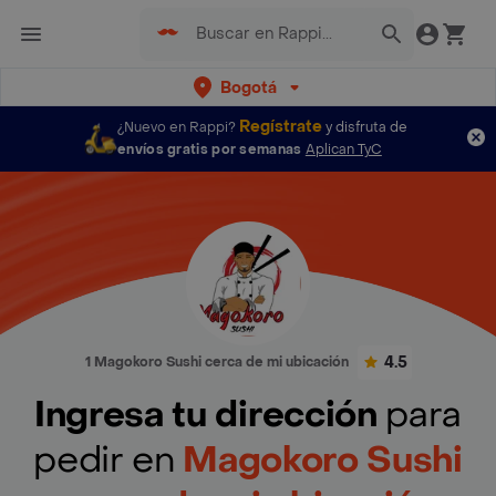
Bogotá
Regístrate
¿Nuevo en Rappi?
y disfruta de
envíos gratis por semanas
Aplican TyC
4.5
1 Magokoro Sushi cerca de mi ubicación
Ingresa tu dirección
para
pedir en
Magokoro Sushi