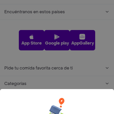
Encuéntranos en estos países
App Store
Google play
AppGallery
Pide tu comida favorita cerca de ti
Categorías
Únete a Rappi