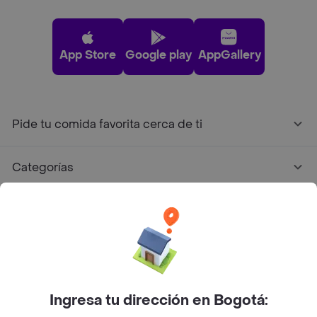
App Store
Google play
AppGallery
Pide tu comida favorita cerca de ti
Categorías
Únete a Rappi
Sobre Rappi
Facebook
Twitter
Instagram
Ingresa tu dirección en Bogotá: