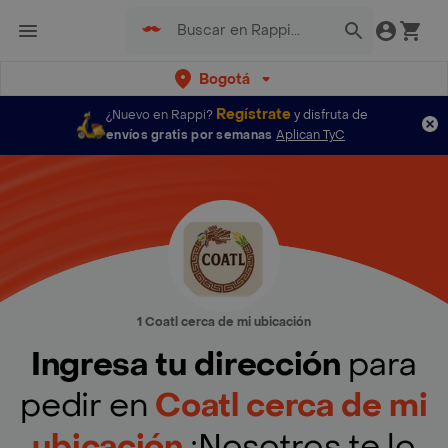
Bogotá
Regístrate
¿Nuevo en Rappi?
y disfruta de
envíos gratis por semanas
Aplican TyC
1 Coatl cerca de mi ubicación
Ingresa tu dirección
para
pedir en
Coatl cerca de mi
ubicación
¡Nosotros te lo