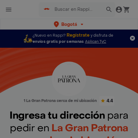
Bogotá
Regístrate
¿Nuevo en Rappi?
y disfruta de
envíos gratis por semanas
Aplican TyC
4.4
1 La Gran Patrona cerca de mi ubicación
Ingresa tu dirección
para
pedir en
La Gran Patrona