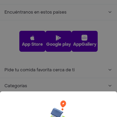
Encuéntranos en estos países
App Store
Google play
AppGallery
Pide tu comida favorita cerca de ti
Categorías
Únete a Rappi