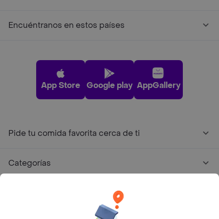
Encuéntranos en estos países
App Store
Google play
AppGallery
Pide tu comida favorita cerca de ti
Categorías
Únete a Rappi