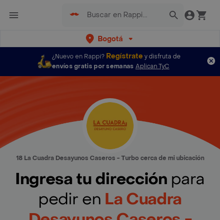
Bogotá
Regístrate
¿Nuevo en Rappi?
y disfruta de
envíos gratis por semanas
Aplican TyC
18 La Cuadra Desayunos Caseros - Turbo cerca de mi ubicación
Ingresa tu dirección
para
pedir en
La Cuadra
Desayunos Caseros -