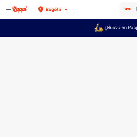
Bogotá
¿Nuevo en Rap