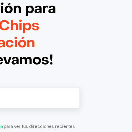
ción
para
Chips
ación
levamos!
ón
para ver tus direcciones recientes