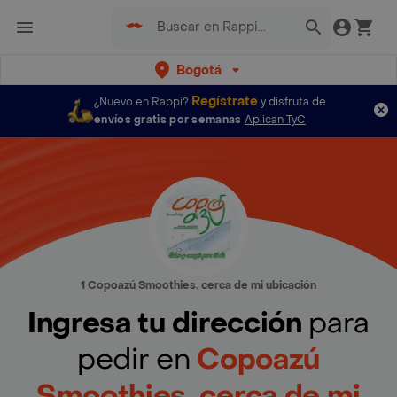
Bogotá
Regístrate
¿Nuevo en Rappi?
y disfruta de
envíos gratis por semanas
Aplican TyC
1 Copoazú Smoothies. cerca de mi ubicación
Ingresa tu dirección
para
pedir en
Copoazú
Smoothies. cerca de mi